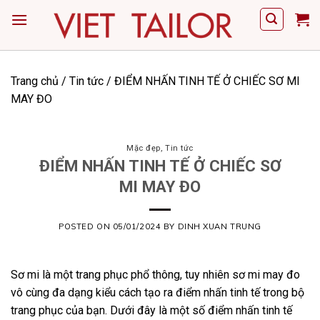
Skip
to
content
Trang chủ
/
Tin tức
/
ĐIỂM NHẤN TINH TẾ Ở CHIẾC SƠ MI
MAY ĐO
Mặc đẹp
,
Tin tức
ĐIỂM NHẤN TINH TẾ Ở CHIẾC SƠ
MI MAY ĐO
POSTED ON
05/01/2024
BY
DINH XUAN TRUNG
Sơ mi là một trang phục phổ thông, tuy nhiên sơ mi may đo
vô cùng đa dạng kiểu cách tạo ra điểm nhấn tinh tế trong bộ
trang phục của bạn. Dưới đây là một số điểm nhấn tinh tế