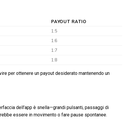
PAYOUT RATIO
1:5
1:6
1:7
1:8
vire per ottenere un payout desiderato mantenendo un
rfaccia dell’app è snella—grandi pulsanti, passaggi di
potrebbe essere in movimento o fare pause spontanee.