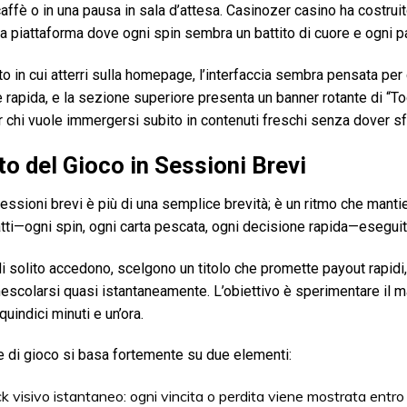
affè o in una pausa in sala d’attesa. Casinozer casino ha costrui
a piattaforma dove ogni spin sembra un battito di cuore e ogni pay
in cui atterri sulla homepage, l’interfaccia sembra pensata per gli
 rapida, e la sezione superiore presenta un banner rotante di “
r chi vuole immergersi subito in contenuti freschi senza dover sfo
ito del Gioco in Sessioni Brevi
 sessioni brevi è più di una semplice brevità; è un ritmo che manti
atti—ogni spin, ogni carta pescata, ogni decisione rapida—eseguit
 di solito accedono, scelgono un titolo che promette payout rapidi
mescolarsi quasi istantaneamente. L’obiettivo è sperimentare il ma
uindici minuti e un’ora.
e di gioco si basa fortemente su due elementi:
 visivo istantaneo: ogni vincita o perdita viene mostrata entro