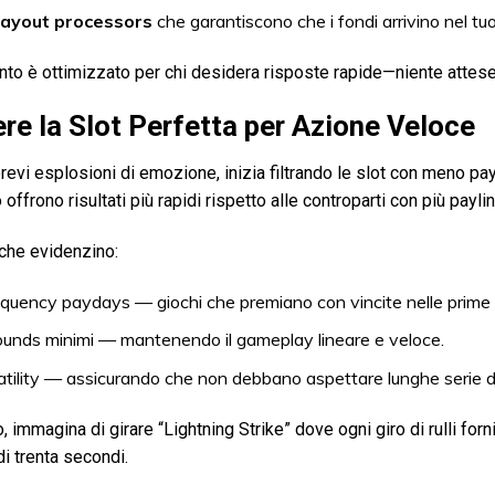
payout processors
che garantiscono che i fondi arrivino nel tuo 
to è ottimizzato per chi desidera risposte rapide—niente attese p
ere la Slot Perfetta per Azione Veloce
brevi esplosioni di emozione, inizia filtrando le slot con meno pa
 offrono risultati più rapidi rispetto alle controparti con più payli
 che evidenzino:
quency paydays — giochi che premiano con vincite nelle prime 
unds minimi — mantenendo il gameplay lineare e veloce.
tility — assicurando che non debbano aspettare lunghe serie di 
 immagina di girare “Lightning Strike” dove ogni giro di rulli fo
i trenta secondi.