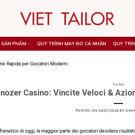
 SẢN PHẨM
QUY TRÌNH MAY ĐO CÁ NHÂN
QUY TRÌ
one Rapida per Giocatori Moderni
Tin tức
nozer Casino: Vincite Veloci & Azio
POSTED ON
04/07/2026
BY
DIN
renetico di oggi, la maggior parte dei giocatori desidera risultati