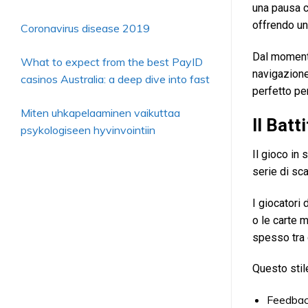
una pausa c
offrendo un
Coronavirus disease 2019
Dal momento 
What to expect from the best PayID
navigazione
casinos Australia: a deep dive into fast
perfetto pe
Miten uhkapelaaminen vaikuttaa
Il Batt
psykologiseen hyvinvointiin
Il gioco in
serie di sc
I giocatori
o le carte 
spesso tra q
Questo stil
Feedback