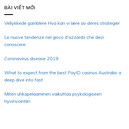
BÀI VIẾT MỚI
Vellykkede gamblere Hva kan vi lære av deres strategier
Le nuove tendenze nel gioco d'azzardo che devi
conoscere
Coronavirus disease 2019
What to expect from the best PayID casinos Australia: a
deep dive into fast
Miten uhkapelaaminen vaikuttaa psykologiseen
hyvinvointiin