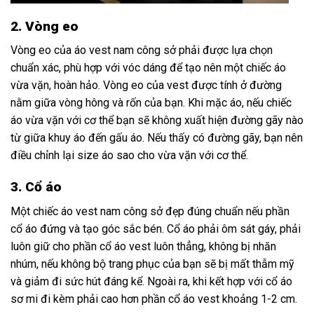
2.
Vòng eo
Vòng eo của áo vest nam công sở phải được lựa chọn
chuẩn xác, phù hợp với vóc dáng để tạo nên một chiếc áo
vừa vặn, hoàn hảo. Vòng eo của vest được tính ở đường
nằm giữa vòng hông và rốn của bạn. Khi mặc áo, nếu chiếc
áo vừa vặn với cơ thể bạn sẽ không xuất hiện đường gãy nào
từ giữa khuy áo đến gấu áo. Nếu thấy có đường gãy, bạn nên
điều chỉnh lại size áo sao cho vừa vặn với cơ thể.
3. Cổ áo
Một chiếc áo vest nam công sở đẹp đúng chuẩn nếu phần
cổ áo đứng và tạo góc sắc bén. Cổ áo phải ôm sát gáy, phải
luôn giữ cho phần cổ áo vest luôn thẳng, không bị nhăn
nhúm, nếu không bộ trang phục của bạn sẽ bị mất thẫm mỹ
và giảm đi sức hút đáng kể. Ngoài ra, khi kết hợp với cổ áo
sơ mi đi kèm phải cao hơn phần cổ áo vest khoảng 1-2 cm.