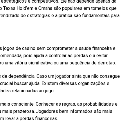
estratégicos e competitivos. Ele não depende apenas da
omo Texas Hold’em e Omaha são populares em torneios que
endizado de estratégias e a prática são fundamentais para
os jogos de casino sem comprometer a saúde financeira e
omendada, pois ajuda a controlar as perdas e a evitar
s uma vitória significativa ou uma sequência de derrotas.
is de dependência. Caso um jogador sinta que não consegue
crucial buscar ajuda. Existem diversas organizações e
ades relacionadas ao jogo.
 mais consciente. Conhecer as regras, as probabilidades e
ia mais prazerosa. Jogadores bem informados são mais
 levar a perdas financeiras.