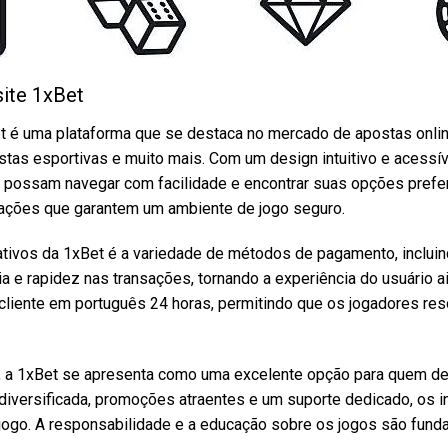
site 1xBet
et é uma plataforma que se destaca no mercado de apostas onl
stas esportivas e muito mais. Com um design intuitivo e acessív
 possam navegar com facilidade e encontrar suas opções prefer
ações que garantem um ambiente de jogo seguro.
tivos da 1xBet é a variedade de métodos de pagamento, incluin
a e rapidez nas transações, tornando a experiência do usuário a
cliente em português 24 horas, permitindo que os jogadores re
 a 1xBet se apresenta como uma excelente opção para quem des
diversificada, promoções atraentes e um suporte dedicado, os i
ogo. A responsabilidade e a educação sobre os jogos são funda