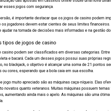
egalização das apostas em cassinos online trouxe uma nova din
ar esses jogos com segurança.
ersão, é importante destacar que os jogos de casino podem impli
e os jogadores devem estar cientes de seus limites financeiros.
 ajudar na tomada de decisões mais informadas e na gestão do 
s tipos de jogos de casino
 casino podem ser classificados em diversas categorias. Entre
roleta e bacará. Cada um desses jogos possui suas próprias regr
, no blackjack, o objetivo é alcançar uma soma de 21 pontos se
 ou cores, esperando que a bola caia em sua escolha.
de jogo muito apreciado são as máquinas caça-níqueis. Elas ofe
nto novatos quanto veteranos. Muitas máquinas possuem temas 
os, aumentando ainda mais o apelo. As máquinas são uma ótima
a.