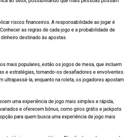
âmica ao setor, possibilitando que mais pessoas possam
car riscos financeiros. A responsabilidade ao jogar é
 Conhecer as regras de cada jogo e a probabilidade de
dinheiro destinado às apostas.
 os mais populares, estão os jogos de mesa, que incluem
as e estratégias, tornando-os desafiadores e envolventes.
m ultrapassá-la, enquanto na roleta, os jogadores apostam
recem uma experiência de jogo mais simples e rápida,
variados e oferecem bônus, como giros grátis e jackpots
 opção para quem busca uma experiência de jogo mais