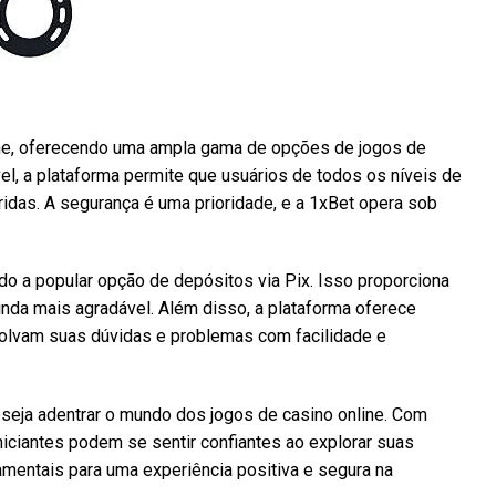
ine, oferecendo uma ampla gama de opções de jogos de
el, a plataforma permite que usuários de todos os níveis de
idas. A segurança é uma prioridade, e a 1xBet opera sob
do a popular opção de depósitos via Pix. Isso proporciona
inda mais agradável. Além disso, a plataforma oferece
solvam suas dúvidas e problemas com facilidade e
eja adentrar o mundo dos jogos de casino online. Com
niciantes podem se sentir confiantes ao explorar suas
mentais para uma experiência positiva e segura na