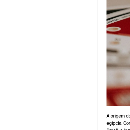
A origem do
egípcia. Co