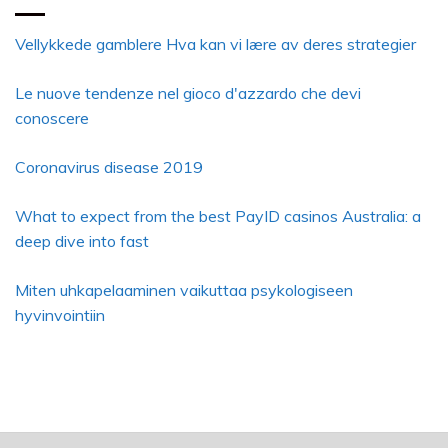
Vellykkede gamblere Hva kan vi lære av deres strategier
Le nuove tendenze nel gioco d'azzardo che devi
conoscere
Coronavirus disease 2019
What to expect from the best PayID casinos Australia: a
deep dive into fast
Miten uhkapelaaminen vaikuttaa psykologiseen
hyvinvointiin