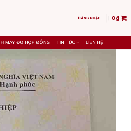
0
₫
ĐĂNG NHẬP
NH MAY ĐO HỢP ĐỒNG
TIN TỨC
LIÊN HỆ