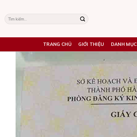
Skip
to
Tìm
content
kiếm:
TRANG CHỦ
GIỚI THIỆU
DANH MỤC